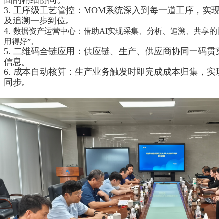
面的精细协同。
3. 工序级工艺管控：MOM系统深入到每一道工序，实
及追溯一步到位。
4.
数据资产运营中心：借助AI实现采集、分析、追溯、共享的
用得好”。
5. 二维码全链应用：供应链、生产、供应商协同一码
信息。
6. 成本自动核算：生产业务触发时即完成成本归集，实
同步。