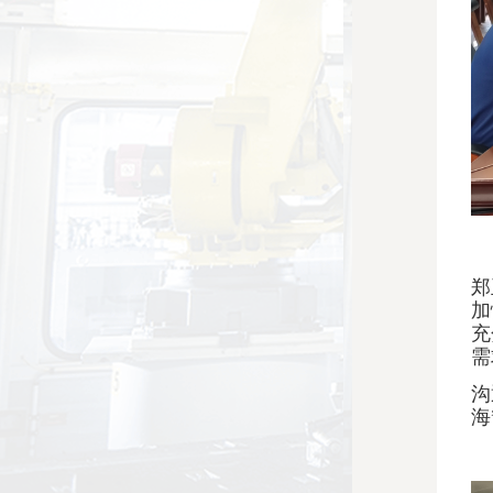
郑
加
充
需
沟
海